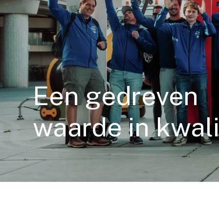
Een gedreven
waarde in kwali