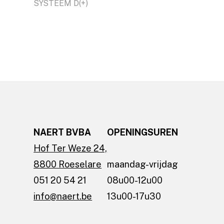
SYSTEEM D(+)
NAERT BVBA
OPENINGSUREN
Hof Ter Weze 24,
8800 Roeselare
maandag-vrijdag
051 20 54 21
08u00-12u00
info@naert.be
13u00-17u30