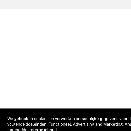
We gebruiken cookies en verwerken persoonlijke gegevens voor 
Use
volgende doeleinden:
Functioneel, Advertising and Marketing, Ana
Ingebedde externe inhoud
.